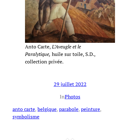
Anto Carte,
L’Aveugle et le
Paralytique,
huile sur toile, S.D.,
collection privée.
29 juillet 2022
In
Photos
anto carte
, 
belgique
, 
parabole
, 
peinture
, 
symbolisme